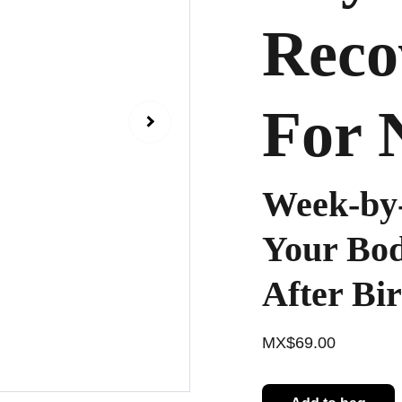
Reco
For
Week-by
Your Bod
After Bi
MX$69.00